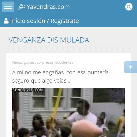
Toggle sidebar
Yavendras.com
Inicio sesión
/ Regístrate
VENGANZA DISIMULADA
Niños, golpes, sorpresas, accidentes
A mi no me engañas, con esa puntería
seguro que algo veías...