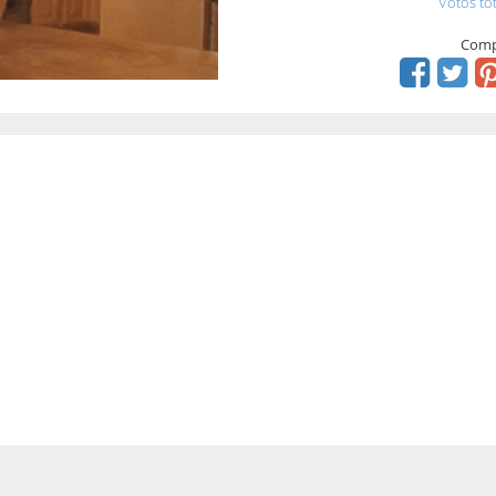
Votos to
Comp