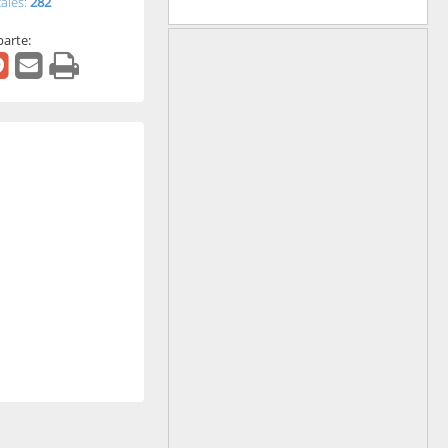
tales:
282
arte: