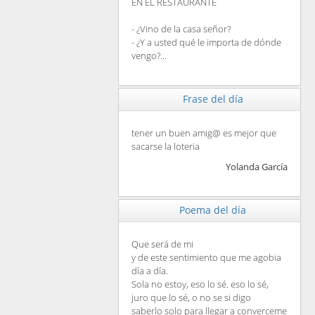
EN EL RESTAURANTE
- ¿Vino de la casa señor?
- ¿Y a usted qué le importa de dónde
vengo?...
Frase del día
tener un buen amig@ es mejor que
sacarse la loteria
Yolanda García
Poema del día
Que será de mi
y de este sentimiento que me agobia
día a día.
Sola no estoy, eso lo sé. eso lo sé,
juro que lo sé, o no se si digo
saberlo solo para llegar a converceme