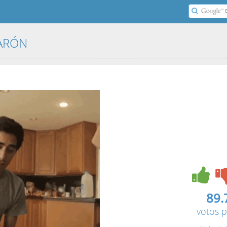
CARÓN
89.
votos p