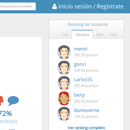
Inicio sesión
/ Regístrate
Ranking de Usuarios
Día
Semana
Mes
Año
meniii
395.70 puntos
gonci
334.64 puntos
carlos55
287.44 puntos
benji
282.62 puntos
danteverne
72%
194.52 puntos
ositivos
Ver ranking completo