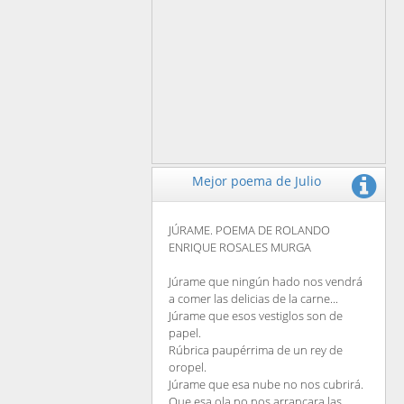
Mejor poema de Julio
JÚRAME. POEMA DE ROLANDO
ENRIQUE ROSALES MURGA
Júrame que ningún hado nos vendrá
a comer las delicias de la carne...
Júrame que esos vestiglos son de
papel.
Rúbrica paupérrima de un rey de
oropel.
Júrame que esa nube no nos cubrirá.
Que esa ola no nos arrancara las