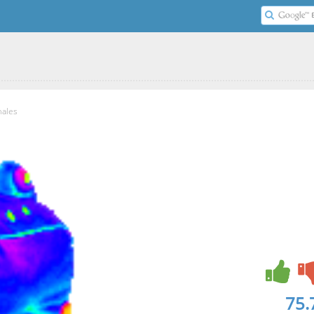
males
75.