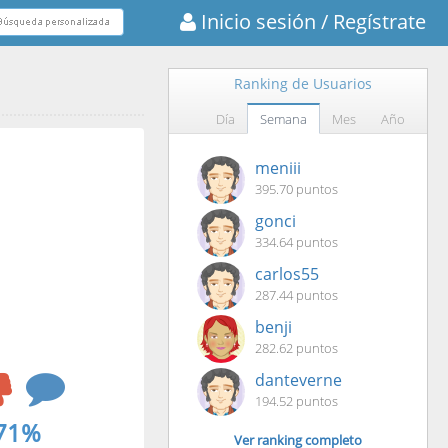
Inicio sesión
/ Regístrate
Ranking de Usuarios
Día
Semana
Mes
Año
meniii
395.70 puntos
gonci
334.64 puntos
carlos55
287.44 puntos
benji
282.62 puntos
danteverne
194.52 puntos
71%
Ver ranking completo