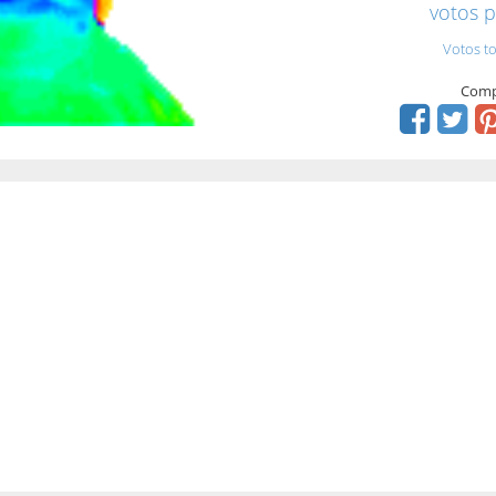
votos p
Votos to
Comp