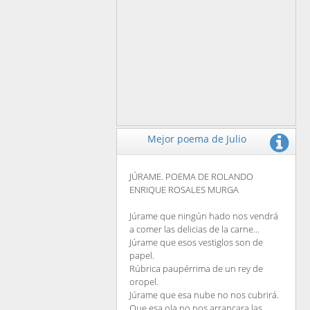
Mejor poema de Julio
JÚRAME. POEMA DE ROLANDO
ENRIQUE ROSALES MURGA
Júrame que ningún hado nos vendrá
a comer las delicias de la carne...
Júrame que esos vestiglos son de
papel.
Rúbrica paupérrima de un rey de
oropel.
Júrame que esa nube no nos cubrirá.
Que esa ola no nos arrancara las