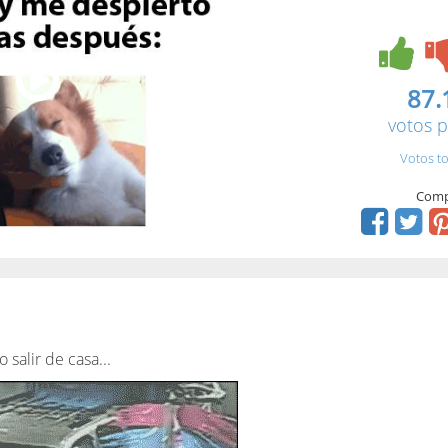
87.
votos p
Votos to
Comp
 salir de casa...