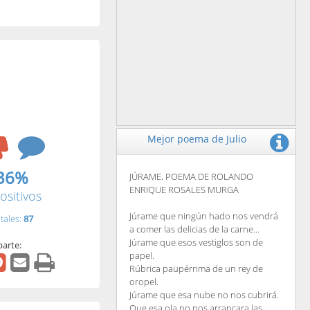
Mejor poema de Julio
36%
JÚRAME. POEMA DE ROLANDO
ENRIQUE ROSALES MURGA
ositivos
Júrame que ningún hado nos vendrá
tales:
87
a comer las delicias de la carne...
Júrame que esos vestiglos son de
arte:
papel.
Rúbrica paupérrima de un rey de
oropel.
Júrame que esa nube no nos cubrirá.
Que esa ola no nos arrancara las