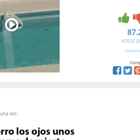
87.
votos p
Votos to
Comp
una vez...