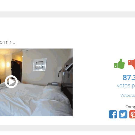
ormir...
87.
votos p
Votos to
Comp