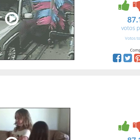
87.
votos p
Votos to
Comp