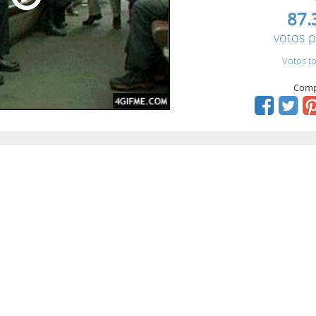
87.
votos p
Votos to
Comp