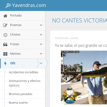
Yavendras.com
Portada
NO CANTES VICTORI
Poemas
Chistes
Sorpresas, sustos
Frases
Ya se sabe, el pez grande se c
Memes
Gifs
Accidentes increíbles
Animaciones y efectos
ópticos
Bromas pesadas
Buena suerte