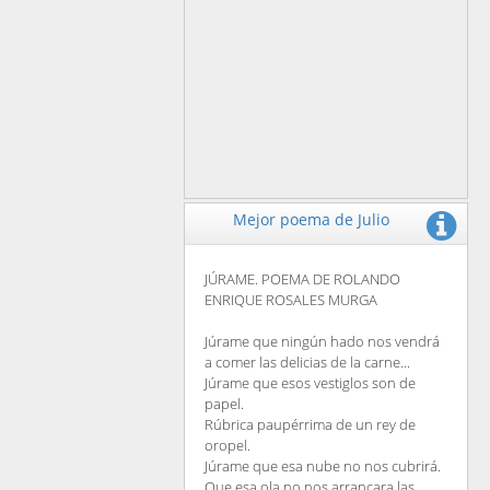
Mejor poema de Julio
JÚRAME. POEMA DE ROLANDO
ENRIQUE ROSALES MURGA
Júrame que ningún hado nos vendrá
a comer las delicias de la carne...
Júrame que esos vestiglos son de
papel.
Rúbrica paupérrima de un rey de
oropel.
Júrame que esa nube no nos cubrirá.
Que esa ola no nos arrancara las