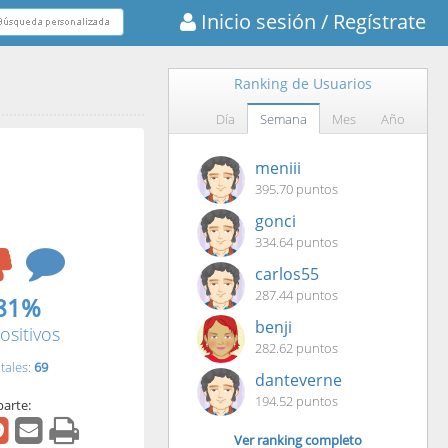
Inicio sesión
/ Regístrate
Ranking de Usuarios
Día
Semana
Mes
Año
meniii
395.70 puntos
gonci
334.64 puntos
carlos55
287.44 puntos
81%
benji
ositivos
282.62 puntos
tales:
69
danteverne
194.52 puntos
arte:
Ver ranking completo