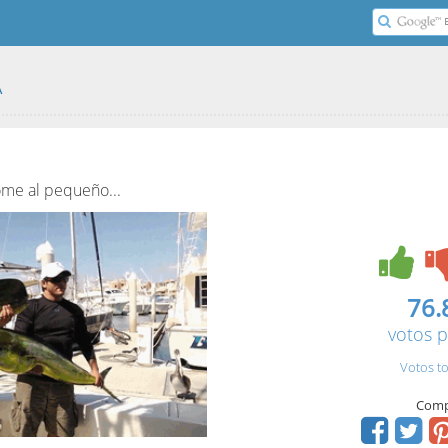
A
ome al pequeño...
76.
votos p
Votos to
Comp