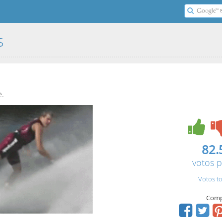
S
e.
82.
votos p
Votos to
Comp