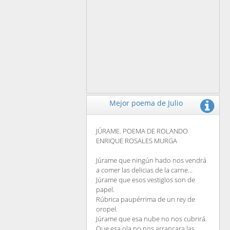
Mejor poema de Julio
JÚRAME. POEMA DE ROLANDO
ENRIQUE ROSALES MURGA
Júrame que ningún hado nos vendrá
a comer las delicias de la carne...
Júrame que esos vestiglos son de
papel.
Rúbrica paupérrima de un rey de
oropel.
Júrame que esa nube no nos cubrirá.
Que esa ola no nos arrancara las