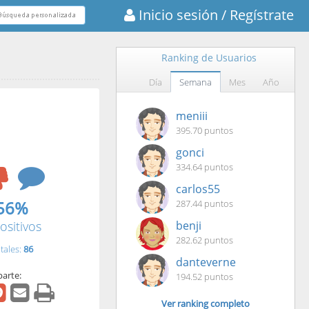
Inicio sesión
/ Regístrate
Ranking de Usuarios
Día
Semana
Mes
Año
meniii
395.70 puntos
gonci
334.64 puntos
carlos55
56%
287.44 puntos
ositivos
benji
282.62 puntos
tales:
86
danteverne
arte:
194.52 puntos
Ver ranking completo