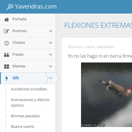
Yavendras.com
Portada
FLEXIONES EXTREMA
Poemas
Chistes
Deportes, cracks, habilidades
Frases
Yo no las hago ni en tierra firm
Memes
Gifs
Accidentes increíbles
Animaciones y efectos
ópticos
Bromas pesadas
Buena suerte