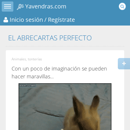
Toggle sidebar
Yavendras.com
Inicio sesión
/ Regístrate
EL ABRECARTAS PERFECTO
Animales, tonterías
Con un poco de imaginación se pueden
hacer maravillas...