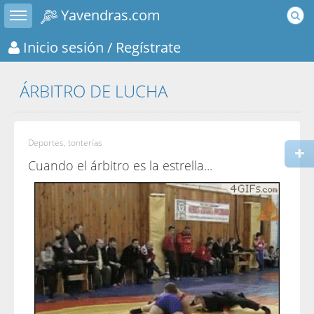
Toggle sidebar
Yavendras.com
Inicio sesión
/ Regístrate
ÁRBITRO DE LUCHA
Deportes, tonterías
Cuando el árbitro es la estrella...